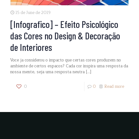
15 de June de 2019
[Infografico] – Efeito Psicológico
das Cores no Design & Decoração
de Interiores
Voce ja considerou o impacto que certas cores produzem no
ambiente de certos espacos? Cada cor inspira uma resposta da
nossa mente, seja uma resposta neutra
[…]
0
0
Read more