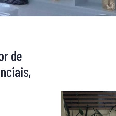
or de
nciais,