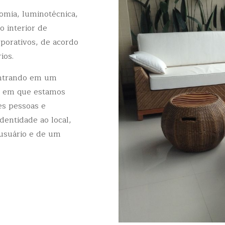
omia, luminotécnica,
o interior de
rporativos, de acordo
ios.
entrando em um
o em que estamos
es pessoas e
entidade ao local,
 usuário e de um